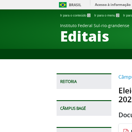
Acesso à informação
BRASIL
Ir para o conteúdo
1
Ir para o menu
2
Ir pa
Instituto Federal Sul-rio-grandense
Editais
Câmp
REITORIA
Ele
202
CÂMPUS BAGÉ
Doc