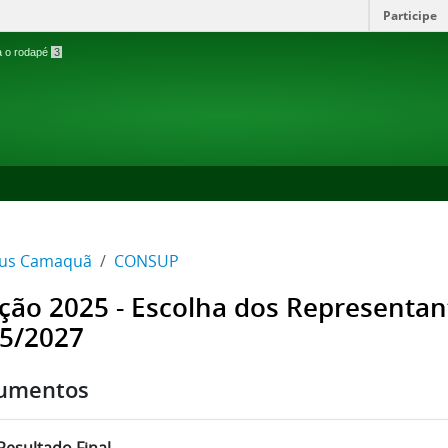
Participe
ra o rodapé
3
us Camaquã
CONSUP
ição 2025 - Escolha dos Representa
5/2027
umentos