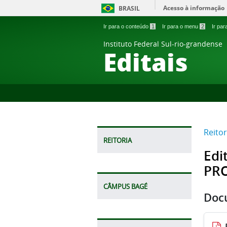
Acesso à informação
BRASIL
Ir para o conteúdo
1
Ir para o menu
2
Ir pa
Instituto Federal Sul-rio-grandense
Editais
Reitor
REITORIA
Edi
PR
CÂMPUS BAGÉ
Doc