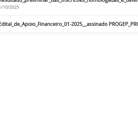
Resultado_preliminar_das_inscricoes_homologadas_e_defer
1/10/2025
Edital_de_Apoio_Financeiro_01-2025__assinado PROGEP_P