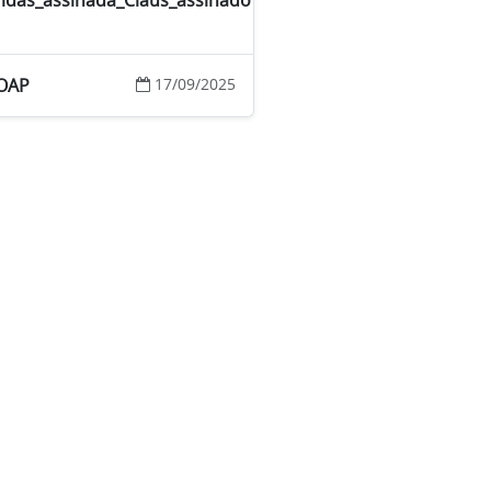
idas_assinada_Claus_assinado
ROAP
17/09/2025