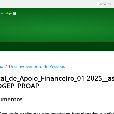
Participe
ra o rodapé
3
ia
Desenvolvimento de Pessoas
tal_de_Apoio_Financeiro_01-2025__a
OGEP_PROAP
umentos