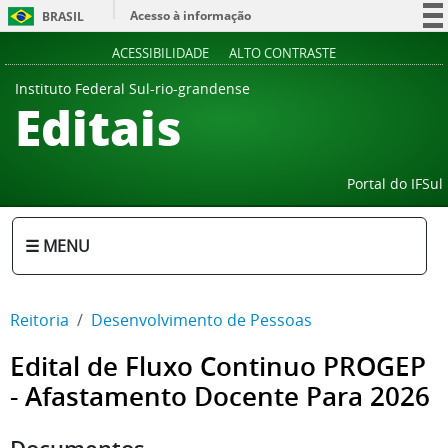
Acesso à informação
BRASIL
Participe
ACESSIBILIDADE
ALTO CONTRASTE
Serviços
Instituto Federal Sul-rio-grandense
Editais
Legislação
Canais
Portal do IFSul
☰ MENU
Reitoria
Desenvolvimento de Pessoas
Edital de Fluxo Continuo PROGEP
- Afastamento Docente Para 2026