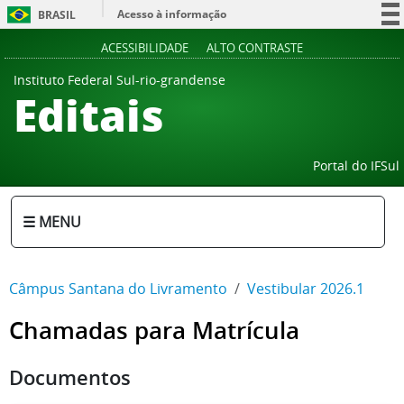
Acesso à informação
BRASIL
Participe
ACESSIBILIDADE
ALTO CONTRASTE
Serviços
Instituto Federal Sul-rio-grandense
Editais
Legislação
Canais
Portal do IFSul
☰ MENU
Câmpus Santana do Livramento
Vestibular 2026.1
Chamadas para Matrícula
Documentos