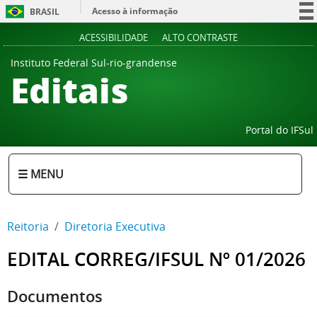
Acesso à informação
BRASIL
Participe
ACESSIBILIDADE
ALTO CONTRASTE
Serviços
Instituto Federal Sul-rio-grandense
Editais
Legislação
Canais
Portal do IFSul
☰ MENU
Reitoria
Diretoria Executiva
EDITAL CORREG/IFSUL Nº 01/2026
Documentos