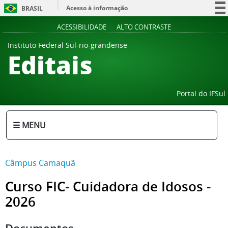
Acesso à informação
BRASIL
Participe
ACESSIBILIDADE
ALTO CONTRASTE
Serviços
Instituto Federal Sul-rio-grandense
Editais
Legislação
Canais
Portal do IFSul
☰ MENU
Câmpus Camaquã
Curso FIC- Cuidadora de Idosos -
2026