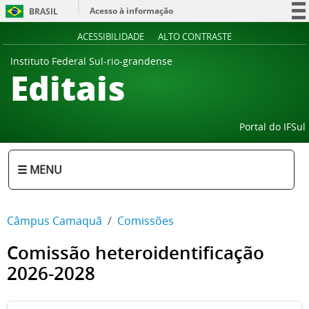
Acesso à informação
BRASIL
Participe
ACESSIBILIDADE
ALTO CONTRASTE
Serviços
Instituto Federal Sul-rio-grandense
Editais
Legislação
Canais
Portal do IFSul
☰ MENU
Câmpus Camaquã
Comissões
Comissão heteroidentificação
2026-2028