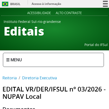
Acesso à informação
BRASIL
Participe
ACESSIBILIDADE
ALTO CONTRASTE
Serviços
Instituto Federal Sul-rio-grandense
Editais
Legislação
Canais
Portal do IFSul
☰ MENU
Reitoria
Diretoria Executiva
EDITAL VR/DER/IFSUL nº 03/2026 -
NUPAV Local