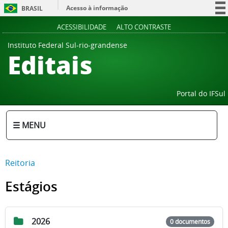
Acesso à informação
BRASIL
Participe
ACESSIBILIDADE
ALTO CONTRASTE
Serviços
Instituto Federal Sul-rio-grandense
Editais
Legislação
Canais
Portal do IFSul
☰ MENU
Reitoria
Estágios
2026
0 documentos