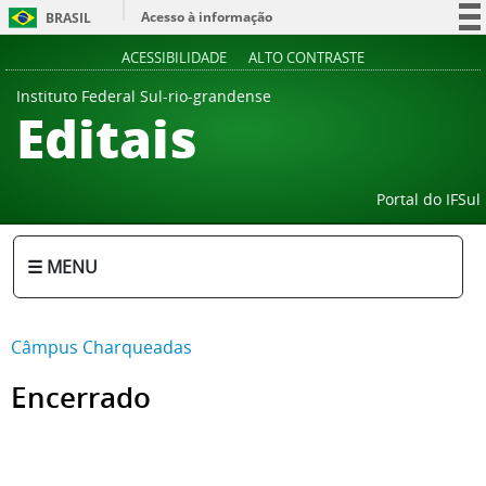
Acesso à informação
BRASIL
Participe
ACESSIBILIDADE
ALTO CONTRASTE
Serviços
Instituto Federal Sul-rio-grandense
Editais
Legislação
Canais
Portal do IFSul
☰ MENU
Câmpus Charqueadas
Encerrado