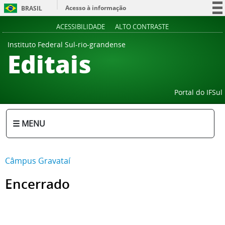
Acesso à informação
BRASIL
Participe
ACESSIBILIDADE
ALTO CONTRASTE
Serviços
Instituto Federal Sul-rio-grandense
Editais
Legislação
Canais
Portal do IFSul
☰ MENU
Câmpus Gravataí
Encerrado