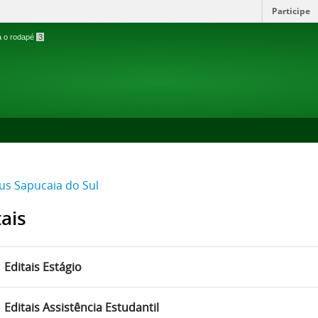
Participe
ra o rodapé
3
s Sapucaia do Sul
tais
Editais Estágio
Editais Assistência Estudantil