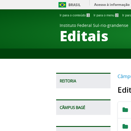
Acesso à informação
BRASIL
Ir para o conteúdo
1
Ir para o menu
2
Ir pa
Instituto Federal Sul-rio-grandense
Editais
Câmpu
REITORIA
Edi
CÂMPUS BAGÉ