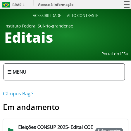
Acesso à informação
BRASIL
Participe
ACESSIBILIDADE
ALTO CONTRASTE
Serviços
Instituto Federal Sul-rio-grandense
Editais
Legislação
Canais
Portal do IFSul
☰ MENU
Câmpus Bagé
Em andamento
Eleições CONSUP 2025- Edital COE
5 documentos