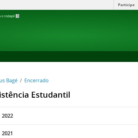
Participe
ra o rodapé
3
us Bagé
Encerrado
istência Estudantil
2022
2021