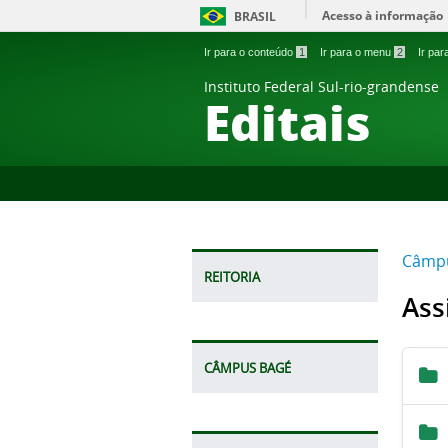
Acesso à informação
BRASIL
Ir para o conteúdo
1
Ir para o menu
2
Ir pa
Instituto Federal Sul-rio-grandense
Editais
Câmp
REITORIA
Ass
CÂMPUS BAGÉ