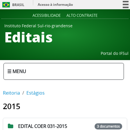
Acesso à informação
BRASIL
Participe
ACESSIBILIDADE
ALTO CONTRASTE
Serviços
Instituto Federal Sul-rio-grandense
Editais
Legislação
Canais
Portal do IFSul
☰ MENU
Reitoria
Estágios
2015
EDITAL COER 031-2015
3 documentos