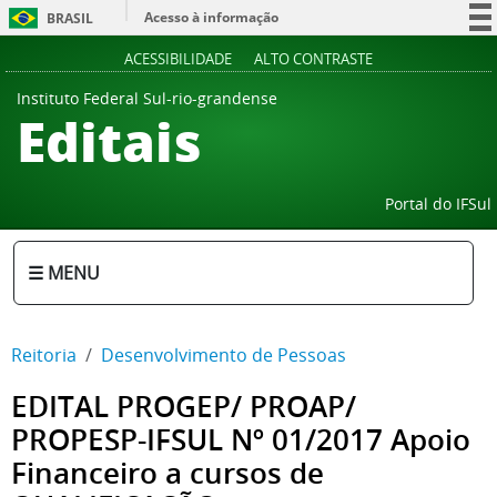
Acesso à informação
BRASIL
Participe
ACESSIBILIDADE
ALTO CONTRASTE
Serviços
Instituto Federal Sul-rio-grandense
Editais
Legislação
Canais
Portal do IFSul
☰ MENU
Reitoria
Desenvolvimento de Pessoas
EDITAL PROGEP/ PROAP/
PROPESP-IFSUL Nº 01/2017 Apoio
Financeiro a cursos de