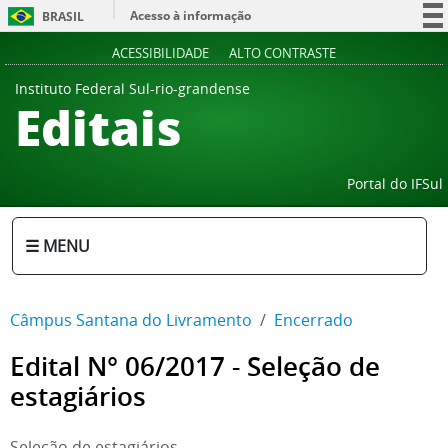
Acesso à informação
BRASIL
Participe
ACESSIBILIDADE
ALTO CONTRASTE
Serviços
Instituto Federal Sul-rio-grandense
Editais
Legislação
Canais
Portal do IFSul
☰ MENU
Câmpus Santana do Livramento
Encerrado
Edital N° 06/2017 - Seleção de
estagiários
Seleção de estagiários