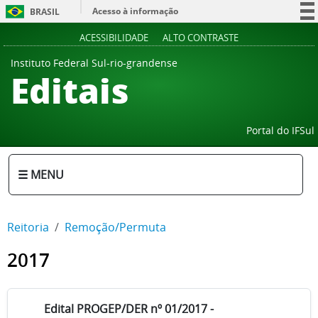
Acesso à informação
BRASIL
Participe
ACESSIBILIDADE
ALTO CONTRASTE
Serviços
Instituto Federal Sul-rio-grandense
Editais
Legislação
Canais
Portal do IFSul
☰ MENU
Reitoria
Remoção/Permuta
2017
Edital PROGEP/DER nº 01/2017 -