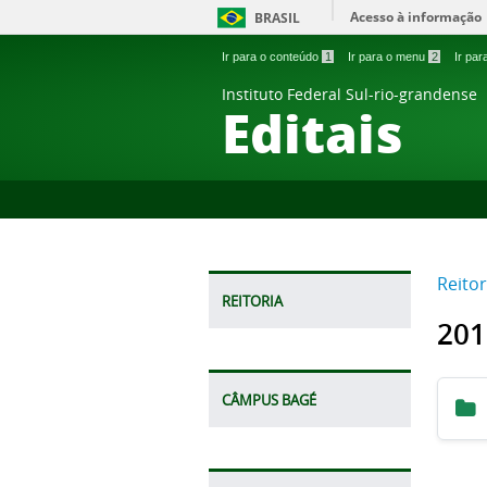
Acesso à informação
BRASIL
Ir para o conteúdo
1
Ir para o menu
2
Ir pa
Instituto Federal Sul-rio-grandense
Editais
Reitor
REITORIA
201
CÂMPUS BAGÉ