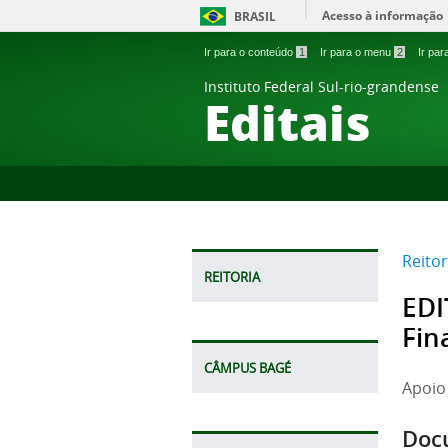
Acesso à informação
BRASIL
Ir para o conteúdo
1
Ir para o menu
2
Ir pa
Instituto Federal Sul-rio-grandense
Editais
Reitor
REITORIA
EDI
Fin
CÂMPUS BAGÉ
Apoio
Doc