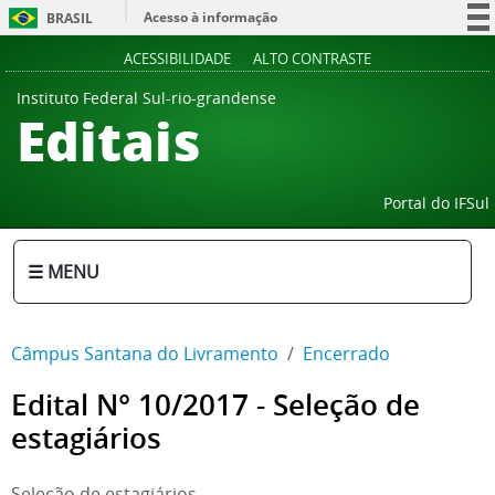
Acesso à informação
BRASIL
Participe
ACESSIBILIDADE
ALTO CONTRASTE
Serviços
Instituto Federal Sul-rio-grandense
Editais
Legislação
Canais
Portal do IFSul
☰ MENU
Câmpus Santana do Livramento
Encerrado
Edital N° 10/2017 - Seleção de
estagiários
Seleção de estagiários