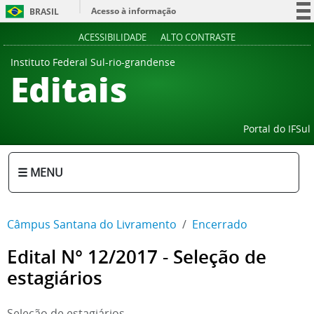
Acesso à informação
BRASIL
Participe
ACESSIBILIDADE
ALTO CONTRASTE
Serviços
Instituto Federal Sul-rio-grandense
Editais
Legislação
Canais
Portal do IFSul
☰ MENU
Câmpus Santana do Livramento
Encerrado
Edital N° 12/2017 - Seleção de
estagiários
Seleção de estagiários