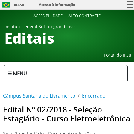
Acesso à informação
BRASIL
Participe
ACESSIBILIDADE
ALTO CONTRASTE
Serviços
Instituto Federal Sul-rio-grandense
Editais
Legislação
Canais
Portal do IFSul
☰ MENU
Câmpus Santana do Livramento
Encerrado
Edital Nº 02/2018 - Seleção
Estagiário - Curso Eletroeletrônica
Seleção Estagiário - Curso Eletroeletrônica