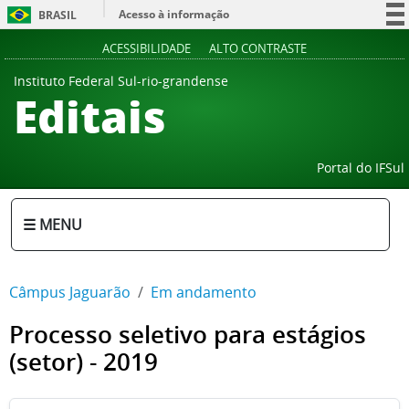
Acesso à informação
BRASIL
Participe
ACESSIBILIDADE
ALTO CONTRASTE
Serviços
Instituto Federal Sul-rio-grandense
Editais
Legislação
Canais
Portal do IFSul
☰ MENU
Câmpus Jaguarão
Em andamento
Processo seletivo para estágios
(setor) - 2019