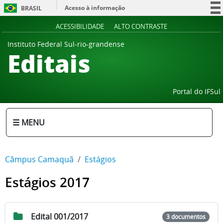
Acesso à informação
BRASIL
Participe
ACESSIBILIDADE
ALTO CONTRASTE
Serviços
Instituto Federal Sul-rio-grandense
Editais
Legislação
Canais
Portal do IFSul
☰ MENU
Câmpus Camaquã
Estágios
Estágios 2017
Edital 001/2017
3 documentos