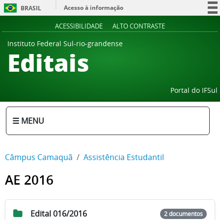
Acesso à informação
BRASIL
Participe
ACESSIBILIDADE
ALTO CONTRASTE
Serviços
Instituto Federal Sul-rio-grandense
Editais
Legislação
Canais
Portal do IFSul
☰ MENU
Câmpus Camaquã
Assistência Estudantil
AE 2016
Edital 016/2016
2 documentos