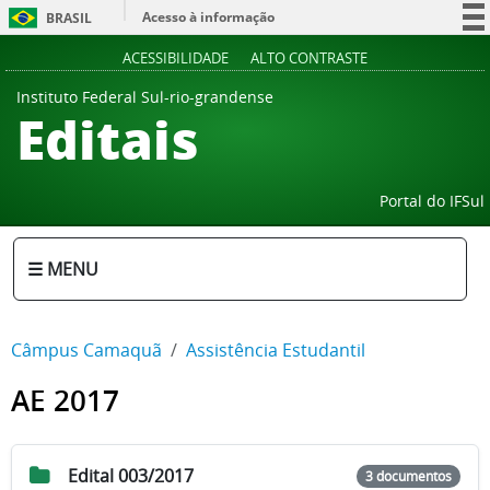
Acesso à informação
BRASIL
Participe
ACESSIBILIDADE
ALTO CONTRASTE
Serviços
Instituto Federal Sul-rio-grandense
Editais
Legislação
Canais
Portal do IFSul
☰ MENU
Câmpus Camaquã
Assistência Estudantil
AE 2017
Edital 003/2017
3 documentos