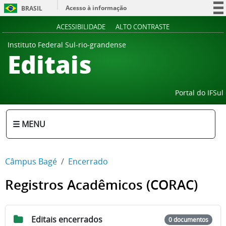
Acesso à informação
BRASIL
Participe
ACESSIBILIDADE
ALTO CONTRASTE
Serviços
Instituto Federal Sul-rio-grandense
Editais
Legislação
Canais
Portal do IFSul
☰ MENU
Câmpus Bagé
Encerrado
Registros Acadêmicos (CORAC)
Editais encerrados
0 documentos