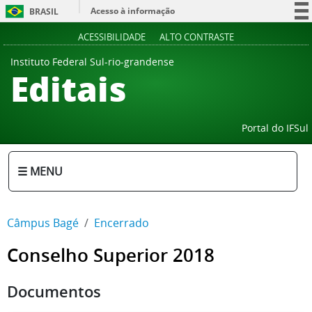
Acesso à informação
BRASIL
Participe
ACESSIBILIDADE
ALTO CONTRASTE
Serviços
Instituto Federal Sul-rio-grandense
Editais
Legislação
Canais
Portal do IFSul
☰ MENU
Câmpus Bagé
Encerrado
Conselho Superior 2018
Documentos