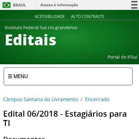
Acesso à informação
BRASIL
Participe
ACESSIBILIDADE
ALTO CONTRASTE
Serviços
Instituto Federal Sul-rio-grandense
Editais
Legislação
Canais
Portal do IFSul
☰ MENU
Câmpus Santana do Livramento
Encerrado
Edital 06/2018 - Estagiários para
TI