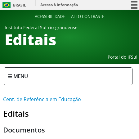
Acesso à informação
BRASIL
Participe
ACESSIBILIDADE
ALTO CONTRASTE
Serviços
Instituto Federal Sul-rio-grandense
Editais
Legislação
Canais
Portal do IFSul
☰ MENU
Cent. de Referência em Educação
Editais
Documentos