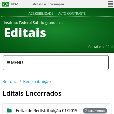
Acesso à informação
BRASIL
Participe
ACESSIBILIDADE
ALTO CONTRASTE
Serviços
Instituto Federal Sul-rio-grandense
Editais
Legislação
Canais
Portal do IFSul
☰ MENU
Reitoria
Redistribuição
Editais Encerrados
Edital de Redistribuição 01/2019
7 documentos