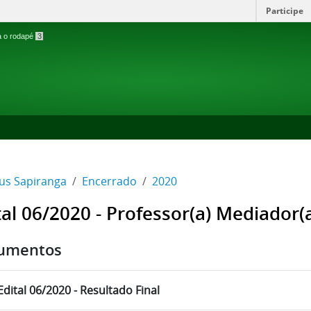
Participe
ra o rodapé
3
s Sapiranga
Encerrado
2020
tal 06/2020 - Professor(a) Mediador(
umentos
Edital 06/2020 - Resultado Final