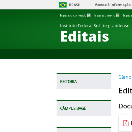
Acesso à informação
BRASIL
Ir para o conteúdo
1
Ir para o menu
2
Ir pa
Instituto Federal Sul-rio-grandense
Editais
Câmpu
REITORIA
Edi
Doc
CÂMPUS BAGÉ