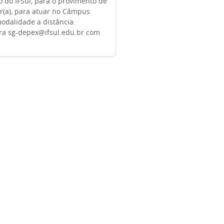
o do IFSul, para o provimento de
r(a), para atuar no Câmpus
modalidade a distância.
ara sg-depex@ifsul.edu.br com