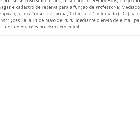
Processo seletivo simplificado, destinado a servidores(as) do quadr
vagas e cadastro de reserva para a função de Professor(a) Mediado
Sapiranga, nos Cursos de Formação Inicial e Continuada (FICs) na 
Inscrições: 06 a 11 de Maio de 2020, mediante o envio de e-mail p
as documentações previstas em edital.