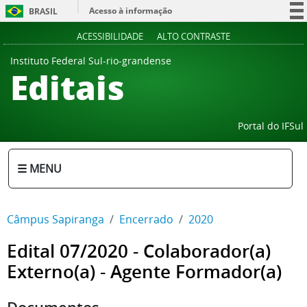
Acesso à informação
BRASIL
Participe
ACESSIBILIDADE
ALTO CONTRASTE
Serviços
Instituto Federal Sul-rio-grandense
Editais
Legislação
Canais
Portal do IFSul
☰ MENU
Câmpus Sapiranga
Encerrado
2020
Edital 07/2020 - Colaborador(a)
Externo(a) - Agente Formador(a)