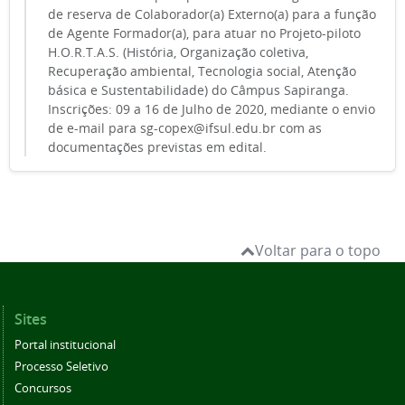
de reserva de Colaborador(a) Externo(a) para a função
de Agente Formador(a), para atuar no Projeto-piloto
H.O.R.T.A.S. (História, Organização coletiva,
Recuperação ambiental, Tecnologia social, Atenção
básica e Sustentabilidade) do Câmpus Sapiranga.
Inscrições: 09 a 16 de Julho de 2020, mediante o envio
de e-mail para sg-copex@ifsul.edu.br com as
documentações previstas em edital.
Voltar para o topo
Sites
Portal institucional
Processo Seletivo
Concursos