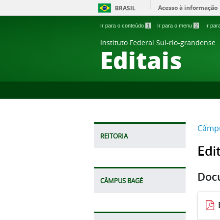
Acesso à informação
BRASIL
Ir para o conteúdo
1
Ir para o menu
2
Ir pa
Instituto Federal Sul-rio-grandense
Editais
Câmpu
REITORIA
Edi
Doc
CÂMPUS BAGÉ