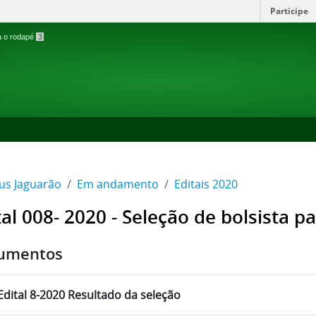
Participe
ra o rodapé
3
s Jaguarão
Em andamento
Editais 2020
tal 008- 2020 - Seleção de bolsista 
umentos
Edital 8-2020 Resultado da seleção