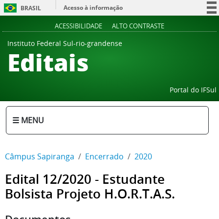
Acesso à informação
BRASIL
Participe
ACESSIBILIDADE
ALTO CONTRASTE
Serviços
Instituto Federal Sul-rio-grandense
Editais
Legislação
Canais
Portal do IFSul
☰ MENU
Câmpus Sapiranga
Encerrado
2020
Edital 12/2020 - Estudante
Bolsista Projeto H.O.R.T.A.S.