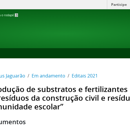
Participe
ra o rodapé
3
s Jaguarão
Em andamento
Editais 2021
odução de substratos e fertilizantes 
resíduos da construção civil e resíd
unidade escolar”
umentos