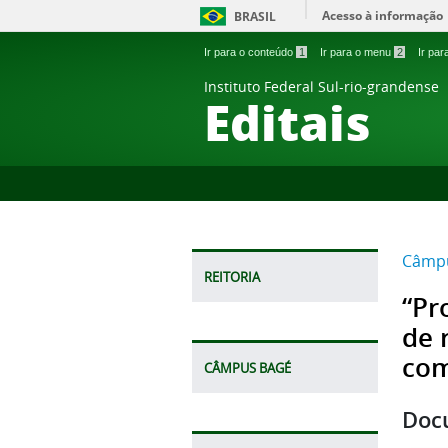
Acesso à informação
BRASIL
Ir para o conteúdo
1
Ir para o menu
2
Ir pa
Instituto Federal Sul-rio-grandense
Editais
Câmpu
REITORIA
“Pr
de 
com
CÂMPUS BAGÉ
Doc