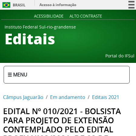
Acesso à informação
BRASIL
Participe
ACESSIBILIDADE
ALTO CONTRASTE
Serviços
Instituto Federal Sul-rio-grandense
Editais
Legislação
Canais
Portal do IFSul
☰ MENU
Câmpus Jaguarão
Em andamento
Editais 2021
EDITAL Nº 010/2021 - BOLSISTA
PARA PROJETO DE EXTENSÃO
CONTEMPLADO PELO EDITAL