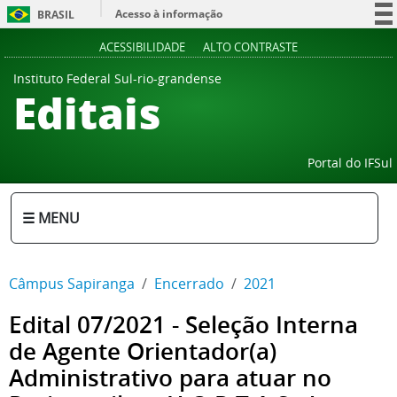
Acesso à informação
BRASIL
Participe
ACESSIBILIDADE
ALTO CONTRASTE
Serviços
Instituto Federal Sul-rio-grandense
Editais
Legislação
Canais
Portal do IFSul
☰ MENU
Câmpus Sapiranga
Encerrado
2021
Edital 07/2021 - Seleção Interna
de Agente Orientador(a)
Administrativo para atuar no