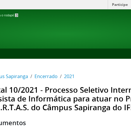
Participe
ra o rodapé
3
s Sapiranga
Encerrado
2021
tal 10/2021 - Processo Seletivo Inte
sista de Informática para atuar no P
.R.T.A.S. do Câmpus Sapiranga do IF
umentos