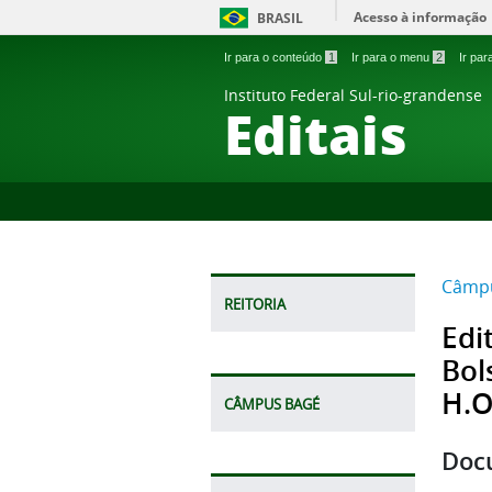
Acesso à informação
BRASIL
Ir para o conteúdo
1
Ir para o menu
2
Ir pa
Instituto Federal Sul-rio-grandense
Editais
Câmpu
REITORIA
Edi
Bol
H.O
CÂMPUS BAGÉ
Doc