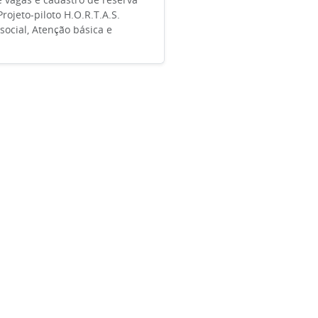
rojeto-piloto H.O.R.T.A.S.
social, Atenção básica e