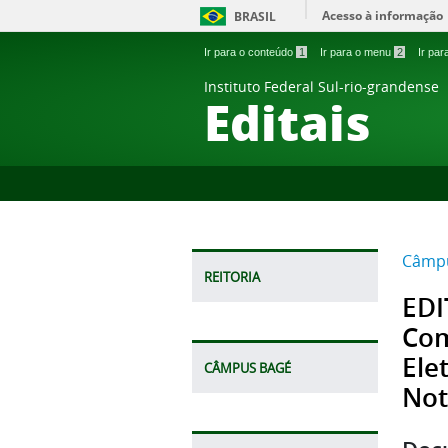
Acesso à informação
BRASIL
Ir para o conteúdo
1
Ir para o menu
2
Ir pa
Instituto Federal Sul-rio-grandense
Editais
Câmpu
REITORIA
EDI
Com
Ele
CÂMPUS BAGÉ
Not