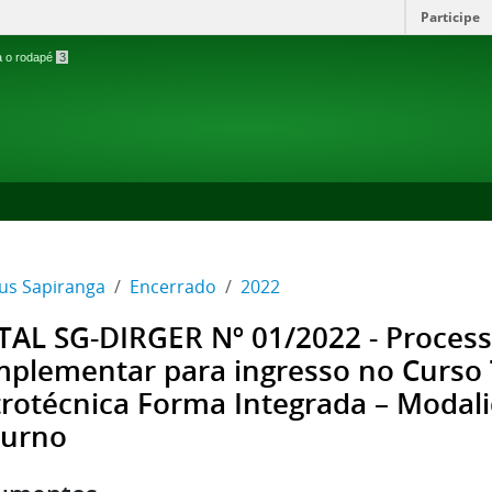
Participe
ra o rodapé
3
s Sapiranga
Encerrado
2022
TAL SG-DIRGER Nº 01/2022 - Process
plementar para ingresso no Curso
trotécnica Forma Integrada – Modali
urno