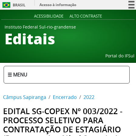
Acesso à informação
BRASIL
Participe
ACESSIBILIDADE
ALTO CONTRASTE
Serviços
Instituto Federal Sul-rio-grandense
Editais
Legislação
Canais
Portal do IFSul
☰ MENU
Câmpus Sapiranga
Encerrado
2022
EDITAL SG-COPEX Nº 003/2022 -
PROCESSO SELETIVO PARA
CONTRATAÇÃO DE ESTAGIÁRIO