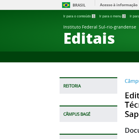
Acesso à informação
BRASIL
Ir para o conteúdo
1
Ir para o menu
2
Ir pa
Instituto Federal Sul-rio-grandense
Editais
Câmpu
REITORIA
Edi
Téc
Sap
CÂMPUS BAGÉ
Doc