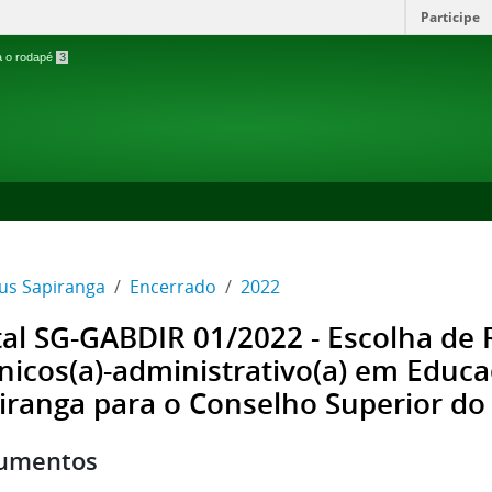
Participe
ra o rodapé
3
s Sapiranga
Encerrado
2022
tal SG-GABDIR 01/2022 - Escolha de
nicos(a)-administrativo(a) em Edu
iranga para o Conselho Superior do 
umentos