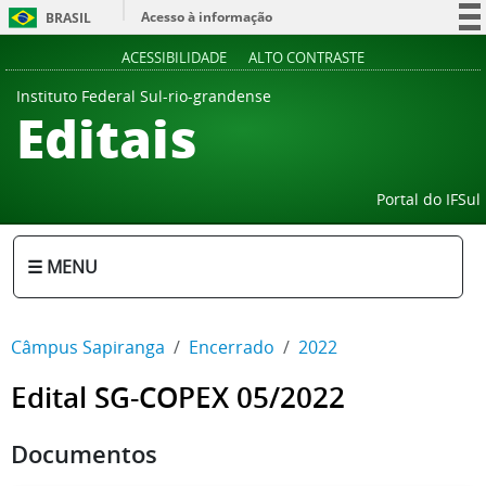
Acesso à informação
BRASIL
Participe
ACESSIBILIDADE
ALTO CONTRASTE
Serviços
Instituto Federal Sul-rio-grandense
Editais
Legislação
Canais
Portal do IFSul
☰ MENU
Câmpus Sapiranga
Encerrado
2022
Edital SG-COPEX 05/2022
Documentos