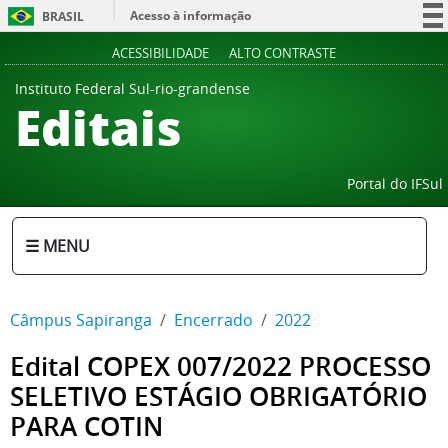
Acesso à informação
BRASIL
Participe
ACESSIBILIDADE
ALTO CONTRASTE
Serviços
Instituto Federal Sul-rio-grandense
Editais
Legislação
Canais
Portal do IFSul
☰ MENU
Câmpus Sapiranga
Encerrado
2022
Edital COPEX 007/2022 PROCESSO
SELETIVO ESTÁGIO OBRIGATÓRIO
PARA COTIN