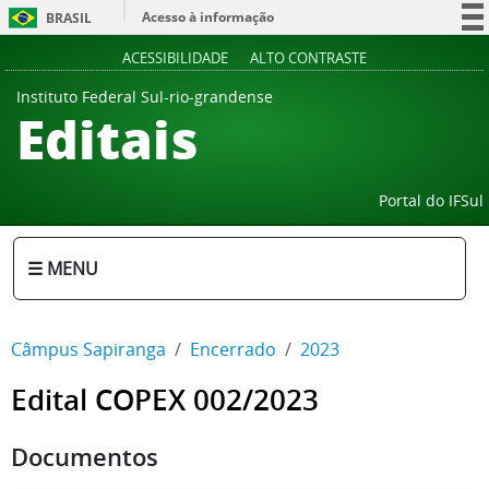
Acesso à informação
BRASIL
Participe
ACESSIBILIDADE
ALTO CONTRASTE
Serviços
Instituto Federal Sul-rio-grandense
Editais
Legislação
Canais
Portal do IFSul
☰ MENU
Câmpus Sapiranga
Encerrado
2023
Edital COPEX 002/2023
Documentos