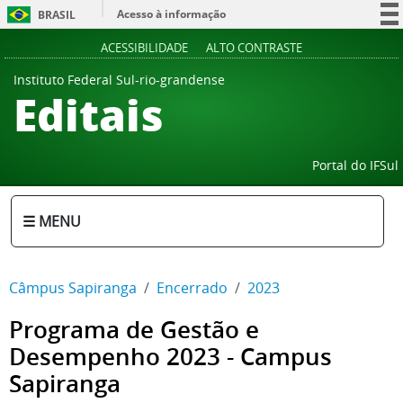
Acesso à informação
BRASIL
Participe
ACESSIBILIDADE
ALTO CONTRASTE
Serviços
Instituto Federal Sul-rio-grandense
Editais
Legislação
Canais
Portal do IFSul
☰ MENU
Câmpus Sapiranga
Encerrado
2023
Programa de Gestão e
Desempenho 2023 - Campus
Sapiranga