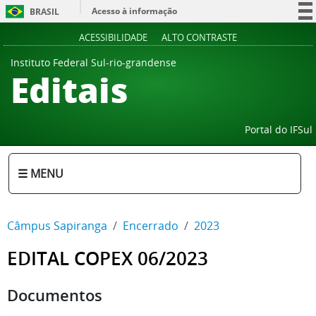
Acesso à informação
BRASIL
Participe
ACESSIBILIDADE
ALTO CONTRASTE
Serviços
Instituto Federal Sul-rio-grandense
Editais
Legislação
Canais
Portal do IFSul
☰ MENU
Câmpus Sapiranga
Encerrado
2023
EDITAL COPEX 06/2023
Documentos