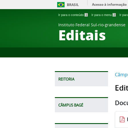
Acesso à informação
BRASIL
Ir para o conteúdo
1
Ir para o menu
2
Ir pa
Instituto Federal Sul-rio-grandense
Editais
Câmpu
REITORIA
Edi
Doc
CÂMPUS BAGÉ