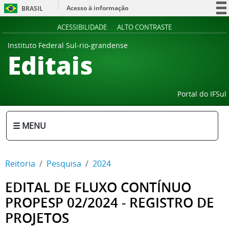
Acesso à informação
BRASIL
Participe
ACESSIBILIDADE
ALTO CONTRASTE
Serviços
Instituto Federal Sul-rio-grandense
Editais
Legislação
Canais
Portal do IFSul
☰ MENU
Reitoria
Pesquisa
2024
EDITAL DE FLUXO CONTÍNUO
PROPESP 02/2024 - REGISTRO DE
PROJETOS